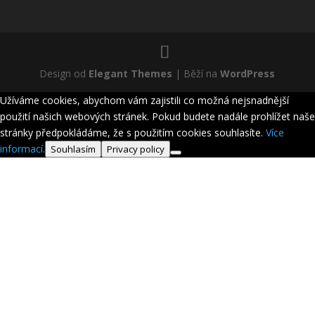
Design od
Elegant Themes
| Běží na
WordPress
Užíváme cookies, abychom vám zajistili co možná nejsnadnější
použití našich webových stránek. Pokud budete nadále prohlížet naše
stránky předpokládáme, že s použitím cookies souhlasíte.
Více
informací.
Souhlasím
Privacy policy