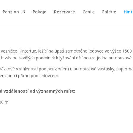
Penzion
Pokoje
Rezervace
Ceník
Galerie
Hint
 vesničce Hintertux, ležící na úpatí samotného ledovce ve výšce 1500 m
dech vás od skvělých podmínek k lyžování dělí pouze jedna autobusová
ocházkové vzdálenosti pod penzionem u autobusové zastávky, superm
 penzionu i přímo pod ledovcem.
ed vzdáleností od významných míst:
500 m